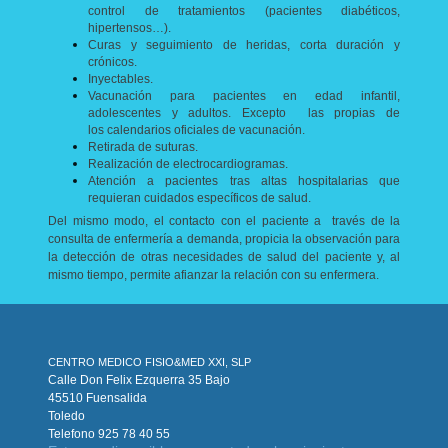
control de tratamientos (pacientes diabéticos,
hipertensos…).
Curas y seguimiento de heridas, corta duración y
crónicos.
Inyectables.
Vacunación para pacientes en edad infantil,
adolescentes y adultos. Excepto las propias de
los calendarios oficiales de vacunación.
Retirada de suturas.
Realización de electrocardiogramas.
Atención a pacientes tras altas hospitalarias que
requieran cuidados específicos de salud.
Del mismo modo, el contacto con el paciente a través de la
consulta de enfermería a demanda, propicia la observación para
la detección de otras necesidades de salud del paciente y, al
mismo tiempo, permite afianzar la relación con su enfermera.
CENTRO MEDICO FISIO&MED XXI, SLP
Calle Don Felix Ezquerra 35 Bajo
45510 Fuensalida
Toledo
Telefono 925 78 40 55