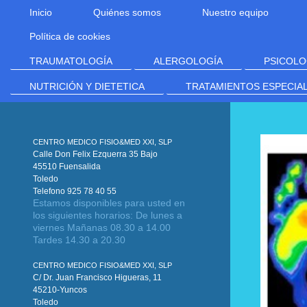
Inicio
Quiénes somos
Nuestro equipo
Política de cookies
TRAUMATOLOGÍA
ALERGOLOGÍA
PSICOLO
NUTRICIÓN Y DIETETICA
TRATAMIENTOS ESPECIA
CENTRO MEDICO FISIO&MED XXI, SLP
Calle Don Felix Ezquerra 35 Bajo
45510 Fuensalida
Toledo
Telefono 925 78 40 55
Estamos disponibles para usted en
los siguientes horarios: De lunes a
viernes Mañanas 08.30 a 14.00
Tardes 14.30 a 20.30
CENTRO MEDICO FISIO&MED XXI, SLP
C/ Dr. Juan Francisco Higueras, 11
45210-Yuncos
Toledo