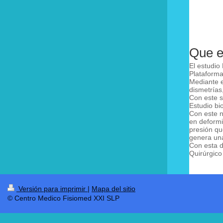
Que e
El estudio
Plataforma
Mediante e
dismetrías
Con este s
Estudio b
Con este n
en deformi
presión qu
genera una
Con esta d
Quirúrgico
Versión para imprimir
|
Mapa del sitio
© Centro Medico Fisiomed XXI SLP