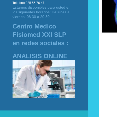
Telefono 925 55 76 47
Estamos disponibles para usted en
los siguientes horarios: De lunes a
viernes 08.30 a 20.30
Centro Medico
Fisiomed XXI SLP
en redes sociales :
ANALISIS ONLINE