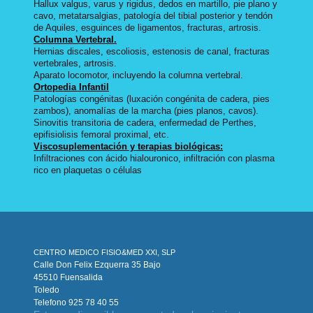
Hallux valgus, varus y rigidus, dedos en martillo, pie plano y
cavo, metatarsalgias, patología del tibial posterior y tendón
de Aquiles, esguinces de ligamentos, fracturas, artrosis.
Columna Vertebral.
Hernias discales, escoliosis, estenosis de canal, fracturas
vertebrales, artrosis.
Aparato locomotor, incluyendo la columna vertebral.
Ortopedia Infantil
Patologías congénitas (luxación congénita de cadera, pies
zambos), anomalías de la marcha (pies planos, cavos).
Sinovitis transitoria de cadera, enfermedad de Perthes,
epifisiolisis femoral proximal, etc.
Viscosuplementación y terapias biológicas:
Infiltraciones con ácido hialouronico, infiltración con plasma
rico en plaquetas o células
CENTRO MEDICO FISIO&MED XXI, SLP
Calle Don Felix Ezquerra 35 Bajo
45510 Fuensalida
Toledo
Telefono 925 78 40 55