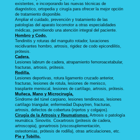
existentes, e incorporando las nuevas técnicas de
diagnóstico, ortopedia y cirugía para ofrecer la mejor opción
de tratamiento disponible.
Ampliar el cuidado, prevención y tratamiento de las
patologías del aparato locomotor a otras especialidades
médicas, permitiendo una atención integral del paciente.
Hombro y Codo.
Tendinitis y roturas del manguito rotador, luxaciones
recidivantes hombro, artrosis, rigidez de codo epicondilitis,
prótesis.
Cadera.
Lesiones labrum de cadera, atrapamiento femoroacetabular,
fracturas, artrosis, prótesis.
Rodilla.
Lesiones deportivas, rotura ligamento cruzado anterior,
fracturas, lesiones de rotula, lesiones de menisco,
trasplante meniscal, lesiones de cartílago, artrosis, prótesis.
Muñeca, Mano y Microcirugía
.
Síndrome del túnel carpiano, lesiones tendinosas, lesiones
cartílago triangular, enfermedad Dupuytren, fracturas,
artrosis, defectos de cobertura (injertos y colgajos).
Cirugía de la Artrosis y Reumatismos.
Artrosis o patología
reumática. Sinovitis. Coxartrosis (prótesis de cadera,
artroscopia), gonartrosis (viscosuplementación,
osteotomías, prótesis de rodilla), otras articulaciones, etc.
Pie y Tobillo.